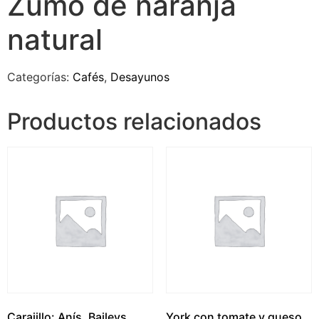
Zumo de naranja
natural
Categorías:
Cafés
,
Desayunos
Productos relacionados
Carajillo: Anís, Baileys,
York con tomate y queso