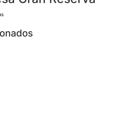
as
ionados