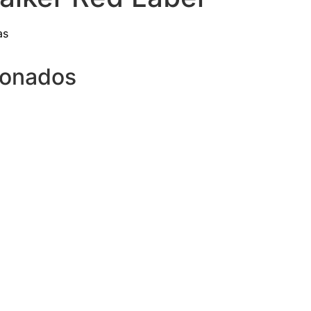
as
ionados