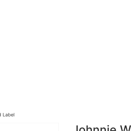
d Label
Johnnie W